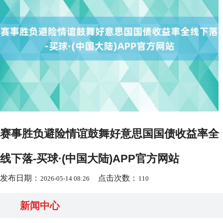
赛事胜负避险情谊鼓舞好意思国国债收益率全
线下落-买球·(中国大陆)APP官方网站
发布日期：
点击次数：
2026-05-14 08:26
110
新闻中心