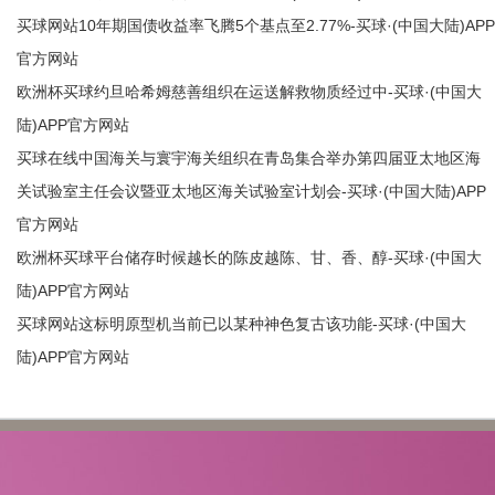
买球网站10年期国债收益率飞腾5个基点至2.77%-买球·(中国大陆)APP
官方网站
欧洲杯买球约旦哈希姆慈善组织在运送解救物质经过中-买球·(中国大
陆)APP官方网站
买球在线中国海关与寰宇海关组织在青岛集合举办第四届亚太地区海
关试验室主任会议暨亚太地区海关试验室计划会-买球·(中国大陆)APP
官方网站
欧洲杯买球平台储存时候越长的陈皮越陈、甘、香、醇-买球·(中国大
陆)APP官方网站
买球网站这标明原型机当前已以某种神色复古该功能-买球·(中国大
陆)APP官方网站