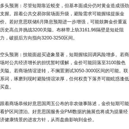
多头预测：尽管短期靠近蜕变，但基本面成分仍对黄金造成强劲
支握。跟着公共交易弥留场面升级，避险需求可能握续提振金
价。若好意思联储6月降息预期进一步增强，可能鼓舞金价重返
历史高点并挑战3200关隘。布林带上轨3161.96隔壁是短处阻
力，破损后方向指向3200-3250区间。
空头预测：技能面超买迹象显著，短期握续回调风险增多。若商
场对公共经济增长的担忧暂时缓解，金价可能回落至3100脸色
关隘。若商场情谊逆转，不搁置测试3050-3000区间的可能。联
系词，琢磨到现时避险情谊浓厚，任何权贵下落齐可能眩惑逢低
买盘。
跟着商场恭候好意思国周五公布的非农做事陈述，金价短期可能
看护区间漂泊。好意思国服务业PMI数据的施展也将成为掂量经
济健康情景的进攻方针，从而盘曲影响到金价。