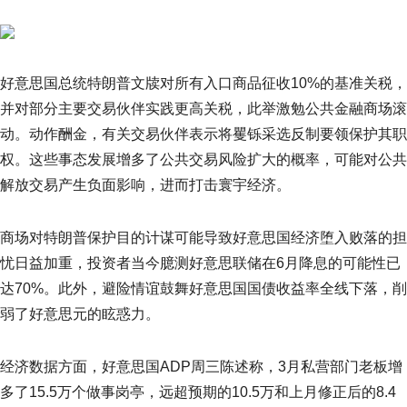
好意思国总统特朗普文牍对所有入口商品征收10%的基准关税，
并对部分主要交易伙伴实践更高关税，此举激勉公共金融商场滚
动。动作酬金，有关交易伙伴表示将矍铄采选反制要领保护其职
权。这些事态发展增多了公共交易风险扩大的概率，可能对公共
解放交易产生负面影响，进而打击寰宇经济。
商场对特朗普保护目的计谋可能导致好意思国经济堕入败落的担
忧日益加重，投资者当今臆测好意思联储在6月降息的可能性已
达70%。此外，避险情谊鼓舞好意思国国债收益率全线下落，削
弱了好意思元的眩惑力。
经济数据方面，好意思国ADP周三陈述称，3月私营部门老板增
多了15.5万个做事岗亭，远超预期的10.5万和上月修正后的8.4