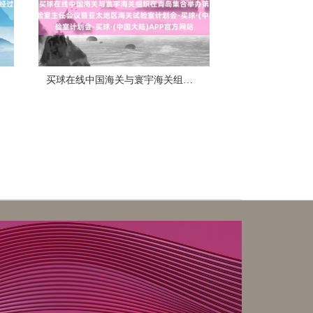
买球在线中国海关与寰宇海关组织在青岛集合举办第四届亚太地区海