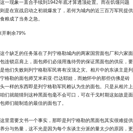
这一现象一直合手续到1942年底才算透顶处置。而在饥馑问题
则是在宣战启动之初就爆发了，若何为城内的近三百万军民提供
食粮成了当务之急。
张开剩余79%
这个缺乏的任务落在了列宁格勒城内的两家国营面包厂和六家面
包连锁店肩上，面包师们必须用逸待劳的保证黑面包的供应，要
是他们失败则列宁格勒军民将有没顶之灾。相片中的东谈主是列
宁格勒的面包师艾米莉亚·巴达耶娃，而她怀中的那些仿佛是砖
头一样的东西即是列宁格勒军民赖认为生的面包。只是从相片上
咱们就能猜到这种黑面包毫不会可口，可在干戈时期这如故是面
包师们能制造的最佳的面包了。
这里需要文书一个事实，那即是列宁格勒的黑面包其实很难提供
养分与热量，这不光是因为每个东谈主分派的量太少的原因，更