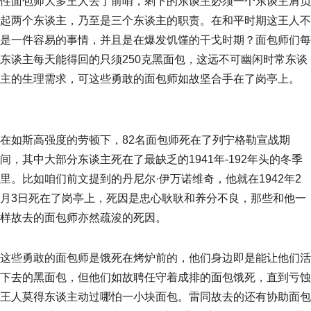
性面包师大多王人去了前哨，剩下的东谈主必须一个东谈主肩负
起两个东谈主，乃至是三个东谈主的职责。在和平时期这王人不
是一件容易的事情，并且是在爆发饥馑的干戈时期？面包师们每
东谈主每天能得回的只须250克黑面包，这远不可幽闲时常东谈
主的生理需求，可这些勇敢的面包师如故坚合手在了岗亭上。
在如斯高强度的劳顿下，82名面包师死在了列宁格勒宣战期
间，其中大部分东谈主死在了最缺乏的1941年-192年头的冬季
里。比如咱们前文提到的丹尼尔·伊万诺维奇，他就在1942年2
月3日死在了岗亭上，死因是忠心耿耿和养分不良，那些和他一
样故去的面包师亦然疏浚的死因。
这些勇敢的面包师是饿死在烤炉前的，他们身边即是能让他们活
下去的黑面包，但他们如故聘任守着成排的面包饿死，直到亏蚀
王人莫得东谈主动过哪怕一小块面包。雷同故去的还有协助面包