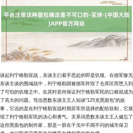
谈起列宁格勒宣战，东谈主们着手思起的即是饥馑。在德军惨无
东谈主谈的围城战中，列宁格勒因被德军炸毁了仓库区而堕入到
了可怕的饥馑之中。在其时若何保证列宁格勒军民的口粮就成为
了高大的问题。笃信悉数东谈主王人知谈“125克黑面包”的故
事，它说的是在列宁格勒宣战时期苏军所选择的配给轨制，它展
现了列宁格勒军民的决心和勇气。关系词悉数东谈主王人健忘了
这些黑面包的制作家，那是一群在干戈中不闻不问的城市保卫