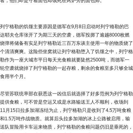
者，他们即是守着面包却饿死在烤炉旁的面包师。
列宁格勒的饥馑主要原因是德军在9月8日启动对列宁格勒的巴
达耶夫仓库张开了为期三天的空袭，德军投掷了逾越8000枚燃
烧弹将储备有实足列宁格勒近三百万东谈主使用一年的物质烧了
个清清爽爽。这险些坐窝就让列宁格勒堕入了饥馑之中，列宁格
勒作为一座大城市平日每天光食粮就要陡然2500吨，而德军一
轮空袭就烧掉了列宁格勒的一起存粮，剩余的食粮至多只够全城
食用半个月。
尽管苏联统率部在获悉这一凶信后就选择了好多范例为列宁格勒
提供食粮，可不管是空运又或是水路输送王人不顺利，收场到
11月15日拉多加湖冻结为止，列宁格勒只是收到了4.5万吨食粮
和1.5万吨作战物质。就算后头拉多加湖的冰上公路被启用，输
送队冒险用卡车运来物质，列宁格勒的食粮问题仍旧是垂死的，