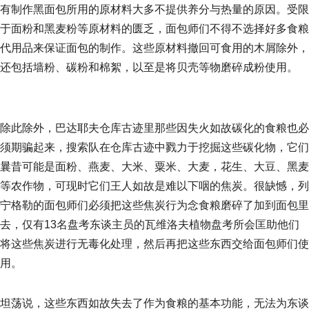
有制作黑面包所用的原材料大多不提供养分与热量的原因。受限
于面粉和黑麦粉等原材料的匮乏，面包师们不得不选择好多食粮
代用品来保证面包的制作。这些原材料撤回可食用的木屑除外，
还包括墙粉、碳粉和棉絮，以至是将贝壳等物磨碎成粉使用。
除此除外，巴达耶夫仓库古迹里那些因失火如故碳化的食粮也必
须期骗起来，搜索队在仓库古迹中戮力于挖掘这些碳化物，它们
曩昔可能是面粉、燕麦、大米、粟米、大麦，花生、大豆、黑麦
等农作物，可现时它们王人如故是难以下咽的焦炭。很缺憾，列
宁格勒的面包师们必须把这些焦炭行为念食粮磨碎了加到面包里
去，仅有13名盘考东谈主员的瓦维洛夫植物盘考所会匡助他们
将这些焦炭进行无毒化处理，然后再把这些东西交给面包师们使
用。
坦荡说，这些东西如故失去了作为食粮的基本功能，无法为东谈