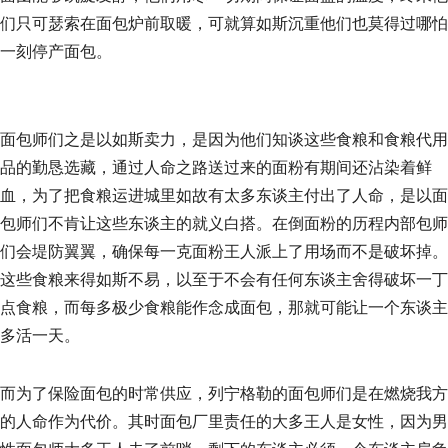
们只可瑟索在面包炉前取暖，可就算如斯沉重他们也莫得过哪怕
一刻停产面包。
面包师们之是以如斯卖力，是因为他们知谈这些食粮和食粮代用
品的勤恳选藏，通过人命之路送过来的面粉有期间还沾染着鲜
血，为了把食粮运进城里如故有太多东谈主付出了人命，是以面
包师们不肯让这些东谈主的就义白搭。在倒面粉的历程内部包师
们会堤防翼翼，确保每一克面粉王人派上了用场而不是破坏掉。
这些食粮来得如斯不易，以至于不会有任何东谈主舍得破坏一丁
点食粮，而每多极少食粮能作念成面包，那就可能让一个东谈主
多活一天。
而为了保险面包的时常供应，列宁格勒的面包师们是在燃烧我方
的人命作为代价。其时面包厂里责任的大多王人是女性，因为男