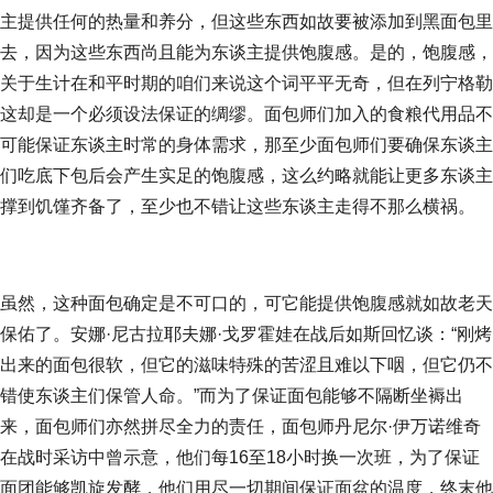
主提供任何的热量和养分，但这些东西如故要被添加到黑面包里
去，因为这些东西尚且能为东谈主提供饱腹感。是的，饱腹感，
关于生计在和平时期的咱们来说这个词平平无奇，但在列宁格勒
这却是一个必须设法保证的绸缪。面包师们加入的食粮代用品不
可能保证东谈主时常的身体需求，那至少面包师们要确保东谈主
们吃底下包后会产生实足的饱腹感，这么约略就能让更多东谈主
撑到饥馑齐备了，至少也不错让这些东谈主走得不那么横祸。
虽然，这种面包确定是不可口的，可它能提供饱腹感就如故老天
保佑了。安娜·尼古拉耶夫娜·戈罗霍娃在战后如斯回忆谈：“刚烤
出来的面包很软，但它的滋味特殊的苦涩且难以下咽，但它仍不
错使东谈主们保管人命。”而为了保证面包能够不隔断坐褥出
来，面包师们亦然拼尽全力的责任，面包师丹尼尔·伊万诺维奇
在战时采访中曾示意，他们每16至18小时换一次班，为了保证
面团能够凯旋发酵，他们用尽一切期间保证面盆的温度，终末他