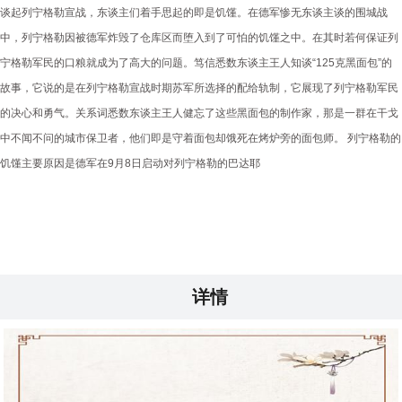
谈起列宁格勒宣战，东谈主们着手思起的即是饥馑。在德军惨无东谈主谈的围城战
中，列宁格勒因被德军炸毁了仓库区而堕入到了可怕的饥馑之中。在其时若何保证列
宁格勒军民的口粮就成为了高大的问题。笃信悉数东谈主王人知谈“125克黑面包”的
故事，它说的是在列宁格勒宣战时期苏军所选择的配给轨制，它展现了列宁格勒军民
的决心和勇气。关系词悉数东谈主王人健忘了这些黑面包的制作家，那是一群在干戈
中不闻不问的城市保卫者，他们即是守着面包却饿死在烤炉旁的面包师。 列宁格勒的
饥馑主要原因是德军在9月8日启动对列宁格勒的巴达耶
详情