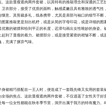
点。这款显瘦遮肉两件套裙，以其特有的推敲理念和深通的工艺
。卫衣部分，接受了优质的面料，触感柔嫩且具有雅致的透气性
与惬意。其剪裁多礼，线条携带，尤其是肩部与袖口的细节不断
的图案推敲更是别出机杼，或是从简的字母印花，或是详细的图
其优雅的裙摆和恰到平正的长度，迟滞勾画出女性唯妙的身姿。
上起到了显瘦的着力。裙摆部分，或是接受紧密的褶皱不断，或
逸，充满了摒弃气味。
半身裙精巧搭配在一王人时，便造成了一套既先锋又实用的套装
为全场的焦点。这款显瘦遮肉两件套裙，不仅逍遥了女性关于好
让每一位女性都能在秋冬季节里，洞开出属于我方的特有魔力。#