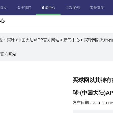
首页
关于我们
新闻中心
工程案例
荣誉资质
中心
置：
买球·(中国大陆)APP官方网站
>
新闻中心
> 买球网以其特有
P官方网站
买球网以其特有
球·(中国大陆)A
发布日期：
2024-11-11 0