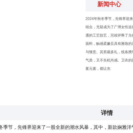
新闻中心
2024年秋冬季节，先锋界
组合，无疑成为了广博女性追
通的工艺技艺，完竣评释了当
面料，触感柔嫩且具有雅致的
与惬意。其剪裁多礼，线条携
气质，又不失机尚感。卫衣的
案元素，都让东
详情
年秋冬季节，先锋界迎来了一股全新的潮水风暴，其中，新款娴雅