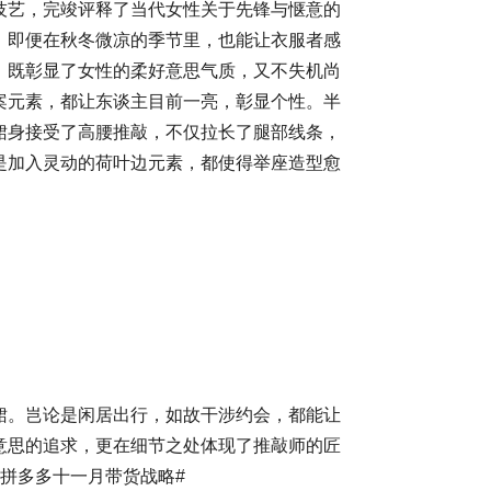
技艺，完竣评释了当代女性关于先锋与惬意的
，即便在秋冬微凉的季节里，也能让衣服者感
，既彰显了女性的柔好意思气质，又不失机尚
案元素，都让东谈主目前一亮，彰显个性。半
裙身接受了高腰推敲，不仅拉长了腿部线条，
是加入灵动的荷叶边元素，都使得举座造型愈
裙。岂论是闲居出行，如故干涉约会，都能让
意思的追求，更在细节之处体现了推敲师的匠
拼多多十一月带货战略#