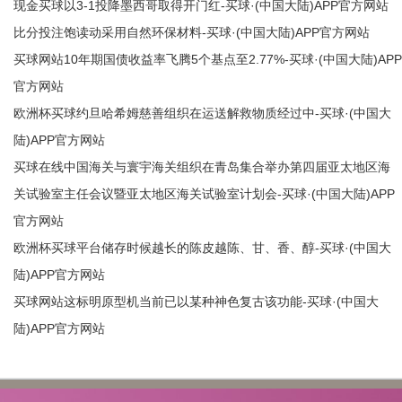
现金买球以3-1投降墨西哥取得开门红-买球·(中国大陆)APP官方网站
比分投注饱读动采用自然环保材料-买球·(中国大陆)APP官方网站
买球网站10年期国债收益率飞腾5个基点至2.77%-买球·(中国大陆)APP
官方网站
欧洲杯买球约旦哈希姆慈善组织在运送解救物质经过中-买球·(中国大
陆)APP官方网站
买球在线中国海关与寰宇海关组织在青岛集合举办第四届亚太地区海
关试验室主任会议暨亚太地区海关试验室计划会-买球·(中国大陆)APP
官方网站
欧洲杯买球平台储存时候越长的陈皮越陈、甘、香、醇-买球·(中国大
陆)APP官方网站
买球网站这标明原型机当前已以某种神色复古该功能-买球·(中国大
陆)APP官方网站