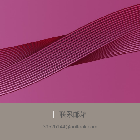
联系邮箱
3352b144@outlook.com