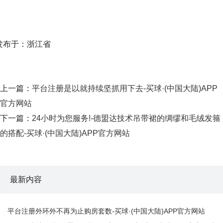
发布于：浙江省
上一篇：
平台注册是以就持续坚抓用下去-买球·(中国大陆)APP
官方网站
下一篇：
24小时为您服务!-德盟达技术吊带裙的绸缪和毛绒发箍
的搭配-买球·(中国大陆)APP官方网站
最新内容
平台注册外环外不再为止购房套数-买球·(中国大陆)APP官方网站