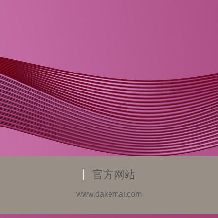
官方网站
www.dakemai.com