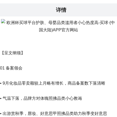
详情
【呈文纲领】
01 备案领会
• 9月化妆品零卖额较上月略有增长，商品备案数下落清晰
• 气温下落，品牌方对体魄照拂品类小心教诲
• 出游赏秋季，唇妆、好意思甲照拂品类助力秋季变好意思