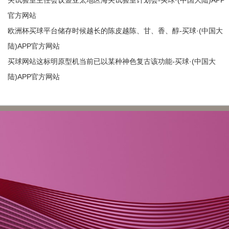
关试验室主任会议暨亚太地区海关试验室计划会-买球·(中国大陆)APP
官方网站
欧洲杯买球平台储存时候越长的陈皮越陈、甘、香、醇-买球·(中国大
陆)APP官方网站
买球网站这标明原型机当前已以某种神色复古该功能-买球·(中国大
陆)APP官方网站