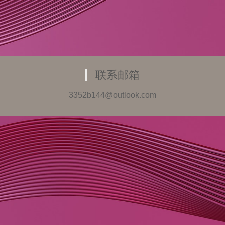
联系邮箱
3352b144@outlook.com