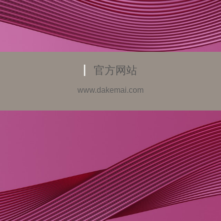
官方网站
www.dakemai.com