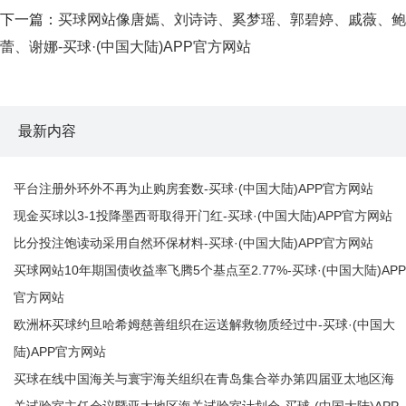
下一篇：
买球网站像唐嫣、刘诗诗、奚梦瑶、郭碧婷、戚薇、鲍
蕾、谢娜-买球·(中国大陆)APP官方网站
最新内容
平台注册外环外不再为止购房套数-买球·(中国大陆)APP官方网站
现金买球以3-1投降墨西哥取得开门红-买球·(中国大陆)APP官方网站
比分投注饱读动采用自然环保材料-买球·(中国大陆)APP官方网站
买球网站10年期国债收益率飞腾5个基点至2.77%-买球·(中国大陆)APP
官方网站
欧洲杯买球约旦哈希姆慈善组织在运送解救物质经过中-买球·(中国大
陆)APP官方网站
买球在线中国海关与寰宇海关组织在青岛集合举办第四届亚太地区海