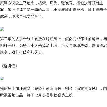
原班东说念主马追念，杨紫、邓为、张晚意、檀健次等领衔主
演，依旧持续了第一季的故事，小夭与涂山璟离婚，涂山璟奉子
成亲，玱玹舍私交登帝位。
第二季的故事干线主要放在玱玹身上，依然完成伟业的玱玹，与
相柳开战，为得回小夭杀掉涂山璟，小夭与玱玹决裂，剧情跌宕
蜕变，戏剧打破愈加天真。
《柳舟记》
凭证狂上加狂演义《藏娇》改编而来，别号《海棠笑春风》，由
腾讯视频出品，将于七月份暑期档强势上线。