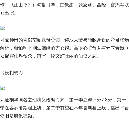
作：《江山令》）勾搭引导，由景甜、张凌赫、昌隆、官鸿等联
袂出演。
可爱种田的青娥南颜救母心切，铸成大错与隐敝身份的帝君嵇炀
解析，就怕种下刚烈姻缘的齐心锁。高冷心脏帝君与元气青娥联
袂揭露仙界贪念，谱写一段玄幻壮丽的仙侠之恋。
《长相想2》
凭证桐华同名玄幻演义改编而来，第一季豆瓣评分7.8分，第一
季在客岁暑期档上线，第二季有望在本年暑期档上线，播出平台
依旧是腾讯视频。