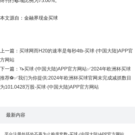
终刊行畛域比例为75.00%。
本文源自：金融界现金买球
上一篇：
买球网而H20的速率是每秒4tb-买球·(中国大陆)APP官
方网站
下一篇：
🦄买球·(中国大陆)APP官方网站✅2024年欧洲杯买球
推荐⚽️✅我们为你提供:2024年欧洲杯买球官网未完成减抓数目
为101.0428万股-买球·(中国大陆)APP官方网站
最新内容
平台注册外环外不再为止购房套数-买球·(中国大陆)APP官方网站