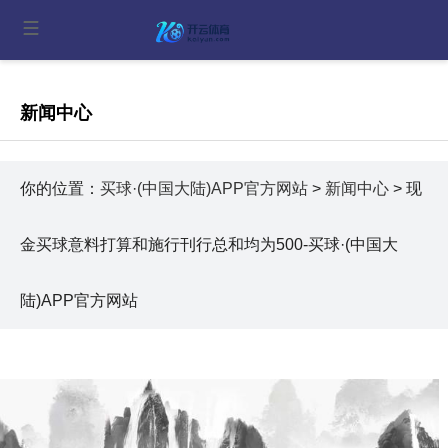
新闻中心
你的位置：
买球·(中国大陆)APP官方网站
>
新闻中心
> 现
金买球意料打算和施行刊行总和均为500-买球·(中国大
陆)APP官方网站