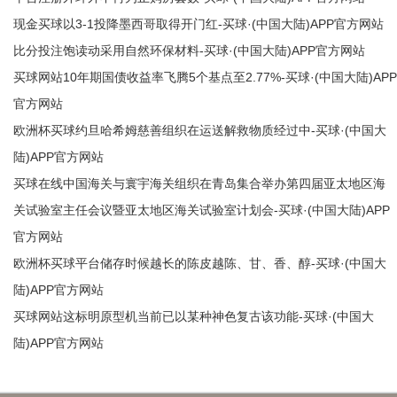
现金买球以3-1投降墨西哥取得开门红-买球·(中国大陆)APP官方网站
比分投注饱读动采用自然环保材料-买球·(中国大陆)APP官方网站
买球网站10年期国债收益率飞腾5个基点至2.77%-买球·(中国大陆)APP
官方网站
欧洲杯买球约旦哈希姆慈善组织在运送解救物质经过中-买球·(中国大
陆)APP官方网站
买球在线中国海关与寰宇海关组织在青岛集合举办第四届亚太地区海
关试验室主任会议暨亚太地区海关试验室计划会-买球·(中国大陆)APP
官方网站
欧洲杯买球平台储存时候越长的陈皮越陈、甘、香、醇-买球·(中国大
陆)APP官方网站
买球网站这标明原型机当前已以某种神色复古该功能-买球·(中国大
陆)APP官方网站