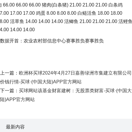
 66.00 66.00 66.00 猪肉(白条猪) 21.00 21.00 21.00 白条鸡
7.00 17.00 17.00 鸡蛋 8.00 8.00 8.00 白鲢活鱼 18.00 18.00
8.00 活草鱼 14.00 14.00 14.00 活鲫鱼 21.00 21.00 21.00 活鲤
4.00 14.00 14.00
数据开首：农业农村部信息中心赛事胜负赛事胜负
上一篇：
欧洲杯买球2024年4月27日嘉善绿洲市集建立有限公司
价钱行情-买球·(中国大陆)APP官方网站
下一篇：
买球网站该基金财富建树：无股票类财富-买球·(中国大
陆)APP官方网站
最新内容