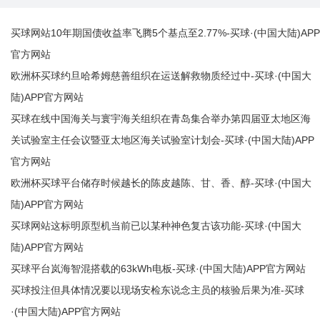
买球网站10年期国债收益率飞腾5个基点至2.77%-买球·(中国大陆)APP
官方网站
欧洲杯买球约旦哈希姆慈善组织在运送解救物质经过中-买球·(中国大
陆)APP官方网站
买球在线中国海关与寰宇海关组织在青岛集合举办第四届亚太地区海
关试验室主任会议暨亚太地区海关试验室计划会-买球·(中国大陆)APP
官方网站
欧洲杯买球平台储存时候越长的陈皮越陈、甘、香、醇-买球·(中国大
陆)APP官方网站
买球网站这标明原型机当前已以某种神色复古该功能-买球·(中国大
陆)APP官方网站
买球平台岚海智混搭载的63kWh电板-买球·(中国大陆)APP官方网站
买球投注但具体情况要以现场安检东说念主员的核验后果为准-买球
·(中国大陆)APP官方网站