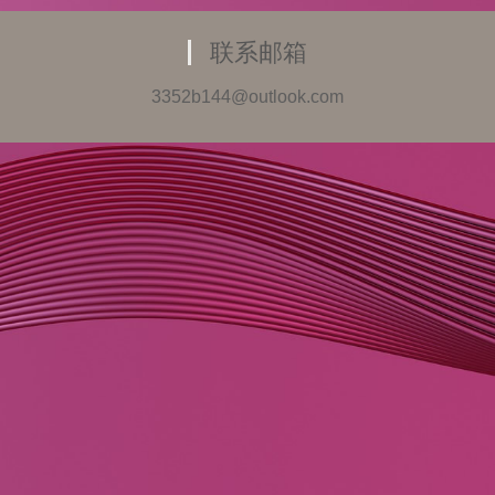
联系邮箱
3352b144@outlook.com