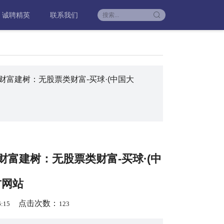
诚聘精英
联系我们
财富建树：无股票类财富-买球·(中国大
财富建树：无股票类财富-买球·(中
方网站
点击次数：
6:15
123