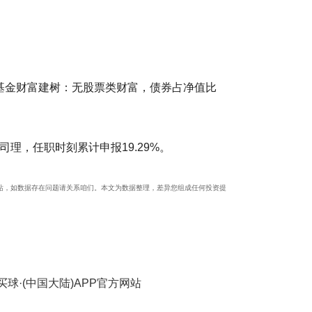
基金财富建树：无股票类财富，债券占净值比
司理，任职时刻累计申报19.29%。
买球网站，如数据存在问题请关系咱们。本文为数据整理，差异您组成任何投资提
球·(中国大陆)APP官方网站