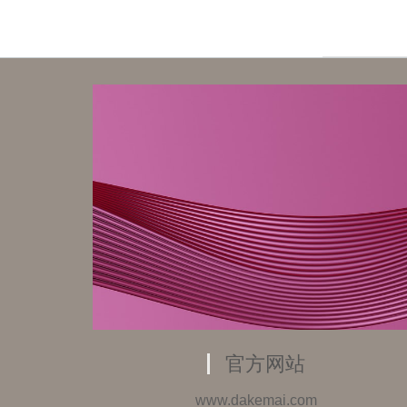
官方网站
www.dakemai.com