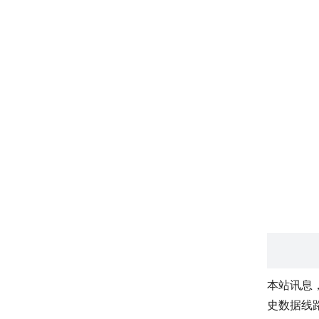
本站讯息，
史数据线路