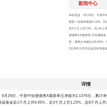
新闻中心
本站讯息，4月29日，中原中短
较前一往将来着落0.13%。历
近6个月上升2.5%，近1年上
债债券A为债券型-中短债基
富，债券占净值比126.68%
2018年12月25日起任职本
详情
4月29日，中原中短债债券A最新单元净值为1.1376元，累计净值
该基金近1个月上升0.45%，近3个月上升1.23%，近6个月上升2