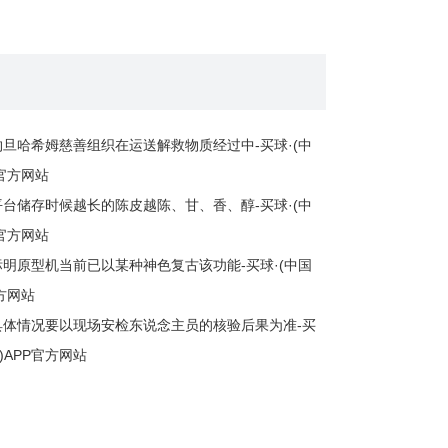
旦哈希姆慈善组织在运送解救物质经过中-买球·(中
P官方网站
台储存时候越长的陈皮越陈、甘、香、醇-买球·(中
P官方网站
明原型机当前已以某种神色复古该功能-买球·(中国
官方网站
具体情况要以现场安检东说念主员的核验后果为准-买
)APP官方网站