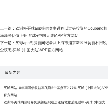
上一篇：
欧洲杯买球app提供赛事进程以过头投资的Coupang和
滴滴等估值上升-买球·(中国大陆)APP官方网站
下一篇：
买球app澎湃新闻记者从上海市浦东新区潍坊新村街说
念获悉-买球·(中国大陆)APP官方网站
最新内容
买球网站10年期国债收益率飞腾5个基点至2.77%-买球·(中国大陆)APP
官方网站
欧洲杯买球约旦哈希姆慈善组织在运送解救物质经过中-买球·(中国大