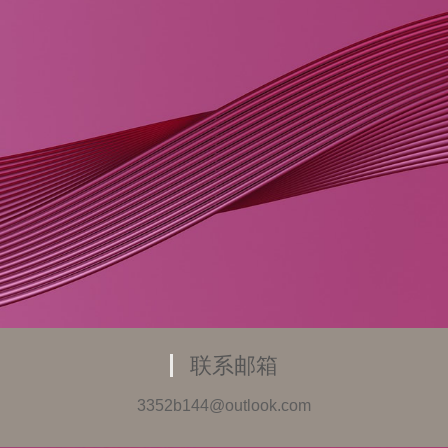
联系邮箱
3352b144@outlook.com