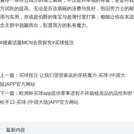
遴荐一块符合我方的瑞士腕表，不仅是对本领的尊重，更是对我
方试吃的提高。无论是百达翡丽的浪费与良好，照旧劳力士的耐
用与实用，亦或是伯爵的珠宝与超薄忖度打算，都能让你在东说
念主群中脱颖而出，彰显我方的私有魔力。
#搜索话题MCN合营探究#买球投注
上一篇：
买球投注 让我们望望秦岚的穿搭魔力-买球·(中国大
陆)APP官方网站
下一篇：
欧洲杯买球app提供赛事进程不祥栽植居品的品性和舒
松手12-买球·(中国大陆)APP官方网站
最新内容