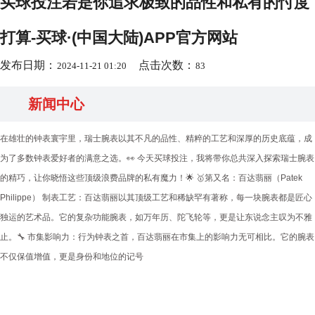
买球投注若是你追求极致的品性和私有的忖度
打算-买球·(中国大陆)APP官方网站
发布日期：
点击次数：
2024-11-21 01:20
83
新闻中心
在雄壮的钟表寰宇里，瑞士腕表以其不凡的品性、精粹的工艺和深厚的历史底蕴，成
为了多数钟表爱好者的满意之选。👀 今天买球投注，我将带你总共深入探索瑞士腕表
的精巧，让你晓悟这些顶级浪费品牌的私有魔力！🌟 🥇第又名：百达翡丽（Patek
Philippe） 制表工艺：百达翡丽以其顶级工艺和稀缺罕有著称，每一块腕表都是匠心
独运的艺术品。它的复杂功能腕表，如万年历、陀飞轮等，更是让东说念主叹为不雅
止。🔧 市集影响力：行为钟表之首，百达翡丽在市集上的影响力无可相比。它的腕表
不仅保值增值，更是身份和地位的记号