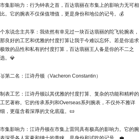
市集影响力：行为钟表之首，百达翡丽在市集上的影响力无可相
比。它的腕表不仅保值增值，更是身份和地位的记号。💰
个东说念主共享：我依然有幸见过一块百达翡丽的陀飞轮腕表，
那良好的工艺和优雅的忖度打算让我于今难以忘怀。若是你追求
极致的品性和私有的忖度打算，百达翡丽王人备是你的不二之
选。💎
🥈第二名：江诗丹顿（Vacheron Constantin）
制表工艺：江诗丹顿以其优雅的忖度打算、复杂的功能和精粹的
工艺著称。它的传承系列和Overseas系列腕表，不仅外不雅详
细，更蕴含着深厚的文化底蕴。📜
市集影响力：江诗丹顿在市集上雷同具有极高的影响力。它的腕
表深受各人富豪和绅士的青睐，是身份和试吃的记号。💼